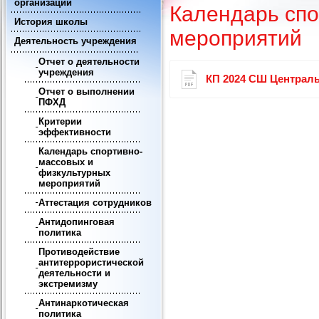
организации
Календарь спо
История школы
мероприятий
Деятельность учреждения
Отчет о деятельности
учреждения
КП 2024 СШ Централ
Отчет о выполнении
ПФХД
Критерии
эффективности
Календарь спортивно-
массовых и
физкультурных
мероприятий
Аттестация сотрудников
Антидопинговая
политика
Противодействие
антитеррористической
деятельности и
экстремизму
Антинаркотическая
политика