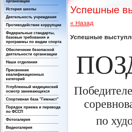
организации
Успешные вы
История школы
Деятельность учреждения
« Назад
Противодействие коррупции
Федеральные стандарты,
Успешные выступл
базовые требования и
программы по видам спорта
Обеспечение безопасной
ПОЗ
деятельности организации
Наши отделения
Присвоение
квалификационных
категорий
Победителе
Углубленный медицинский
осмотр занимающихся
Спортивная база "Гимнаст"
соревнов
Порядок приема и перевода
по ФССП
по худ
Фотогалерея
Видеогалерея