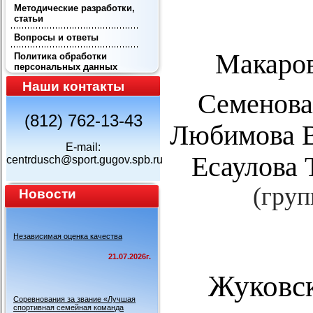
Методические разработки,
статьи
Вопросы и ответы
Макаро
Политика обработки
персональных данных
Наши контакты
Семенова
(812) 762-13-43
Любимова В
E-mail:
Есаулова 
centrdusch@sport.gugov.spb.ru
(гру
Новости
Независимая оценка качества
21.07.2026г.
Жуковс
Соревнования за звание «Лучшая
спортивная семейная команда