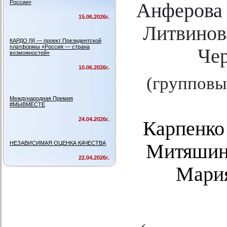
России»
Анферова
15.06.2026г.
Литвинов
КАРДО [9] — проект Президентской
платформы «Россия — страна
Чер
возможностей»
10.06.2026г.
(групповы
Международная Премия
#МЫВМЕСТЕ
24.04.2026г.
Карпенко
НЕЗАВИСИМАЯ ОЦЕНКА КАЧЕСТВА
Митяшина
22.04.2026г.
Мария